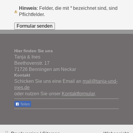
Hinweis
: Felder, die mit
*
bezeichnet sind, sind
Pflichtfelder.
Hier finden Sie uns
Tanja & Ines
Beethovenstr. 17
71726 Benningen am Neckar
Kontakt
Schicken Sie uns eine Email an
mail@tanja-und-
ines.de
oder nutzen Sie unser
Kontaktformular
.
Teilen